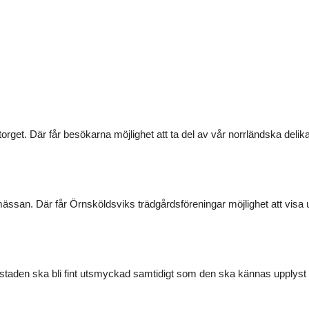
get. Där får besökarna möjlighet att ta del av vår norrländska deli
ssan. Där får Örnsköldsviks trädgårdsföreningar möjlighet att visa 
t staden ska bli fint utsmyckad samtidigt som den ska kännas upplyst 