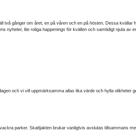
två gånger om året, en på våren och en på hösten. Dessa kvällar ha
s nyheter, lite roliga happenings för kvällen och samtidigt njuta av en
agen och vi vill uppmärksamma allas lika värde och hylla olikhete
vackra parker. Skattjakten brukar vanligtvis avslutas tillsammans me