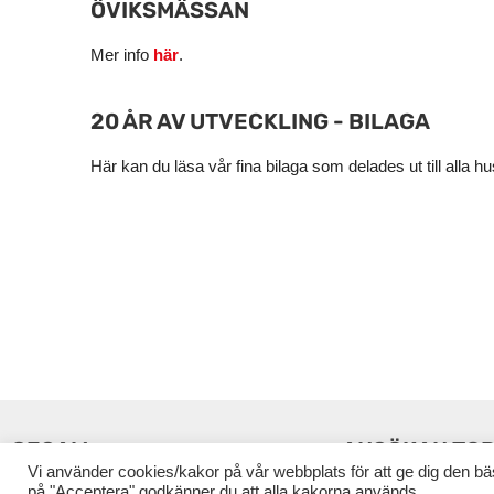
ÖVIKSMÄSSAN
Mer info
här
.
20 ÅR AV UTVECKLING - BILAGA
Här kan du läsa vår fina bilaga som delades ut till all
CESAM
ANSÖKAN TO
Vi använder cookies/kakor på vår webbplats för att ge dig den b
på "Acceptera" godkänner du att alla kakorna används.