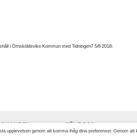
a hushåll i Örnsköldsviks Kommun med Tidningen7 5/6 2018:
RGHANDEL
FÖLJ OSS
ästa upplevelsen genom att komma ihåg dina preferenser. Genom att 