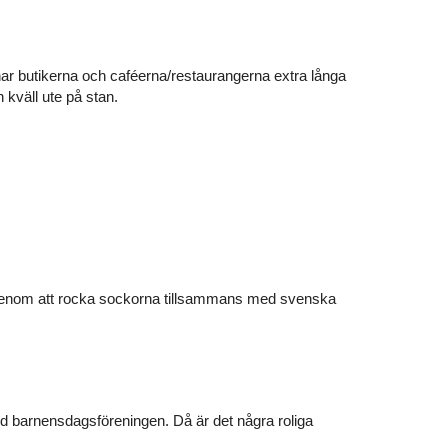
r butikerna och caféerna/restaurangerna extra långa
 kväll ute på stan.
r genom att rocka sockorna tillsammans med svenska
d barnensdagsföreningen. Då är det några roliga