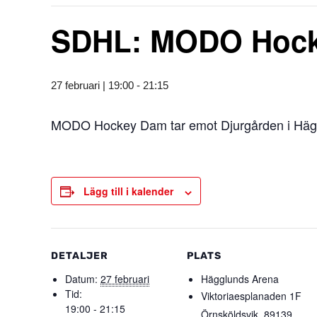
SDHL: MODO Hocke
27 februari | 19:00
-
21:15
MODO Hockey Dam tar emot Djurgården i Häg
Lägg till i kalender
DETALJER
PLATS
Datum:
27 februari
Hägglunds Arena
Tid:
Viktoriaesplanaden 1F
19:00 - 21:15
Örnsköldsvik
,
89139