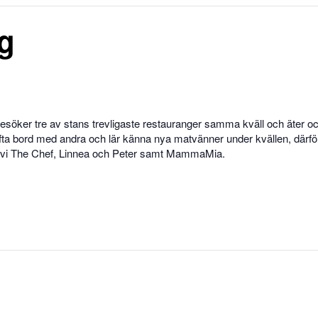
g
esöker tre av stans trevligaste restauranger samma kväll och äter o
r ofta bord med andra och lär känna nya matvänner under kvällen, därfö
er vi The Chef, Linnea och Peter samt MammaMia.