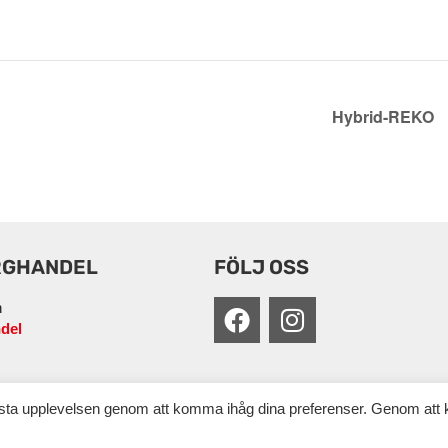
Hybrid-REKO
RGHANDEL
FÖLJ OSS
n
del
ästa upplevelsen genom att komma ihåg dina preferenser. Genom att 
Copyright Cesam 2026 | Produktion: CoreIT