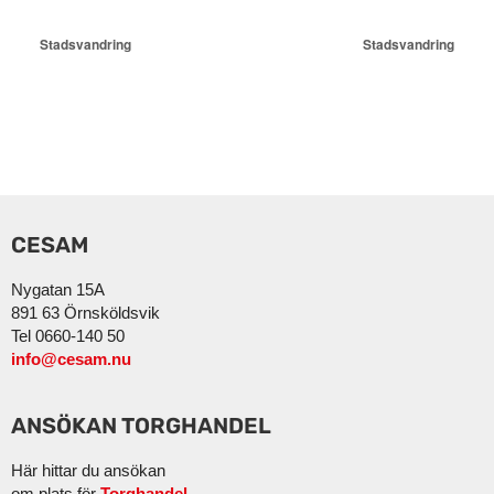
Stadsvandring
Stadsvandring
CESAM
Nygatan 15A
891 63 Örnsköldsvik
Tel 0660-140 50
info@cesam.nu
ANSÖKAN TORGHANDEL
Här hittar du ansökan
om plats för
Torghandel