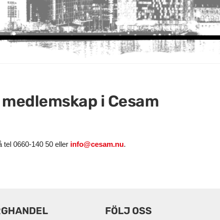
m medlemskap i Cesam
å tel 0660-140 50 eller
info@cesam.nu
.
RGHANDEL
FÖLJ OSS