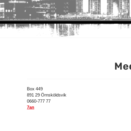
Med
Box 449
891 29 Örnsköldsvik
0660-777 77
7an